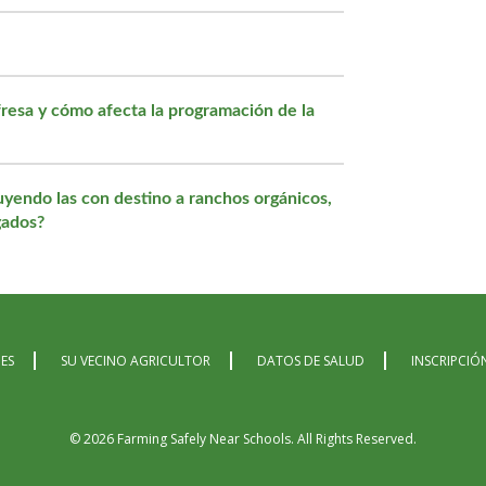
 fresa y cómo afecta la programación de la
luyendo las con destino a ranchos orgánicos,
gados?
ES
SU VECINO AGRICULTOR
DATOS DE SALUD
INSCRIPCIÓ
© 2026 Farming Safely Near Schools.
All Rights Reserved.